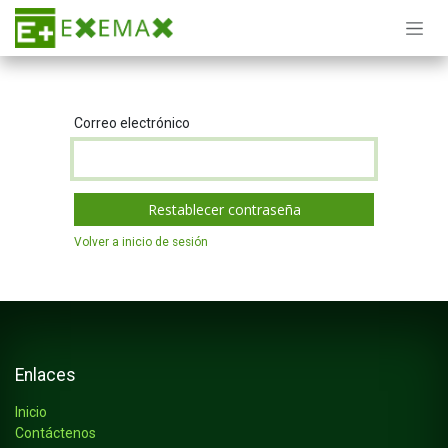
Ir al contenido
Correo electrónico
Restablecer contraseña
Volver a inicio de sesión
Enlaces
Inicio
Contáctenos