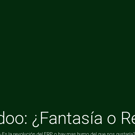
doo: ¿Fantasía o R
¿Es la revolución del ERP o hay mas humo del que nos gustaría