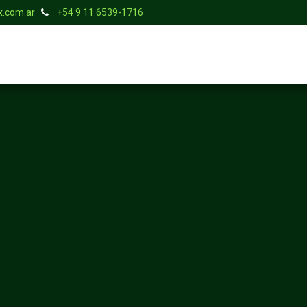
.com.ar
+54 9 11 6539-1716
S
SERVICIOS
TIENDA
BLOG
EMPLEOS
CONTACTO