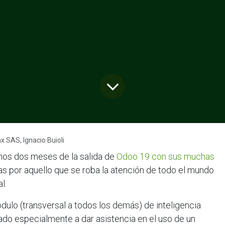
 SAS, Ignacio Buioli
nos dos meses de la salida de
Odoo 19 con sus muchas
das por aquello que se roba la atención de todo el mundo
l.
dulo (transversal a todos los demás) de inteligencia
cado especialmente a dar asistencia en el uso de un