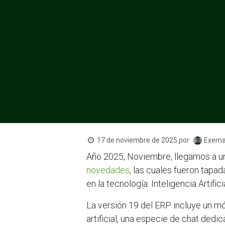
17 de noviembre de 2025
por
Exemax
Año 2025, Noviembre, llegamos a u
novedades
, las cuales fueron tapa
en la tecnología: Inteligencia Artificia
La versión 19 del ERP incluye un mó
artificial, una especie de chat dedi