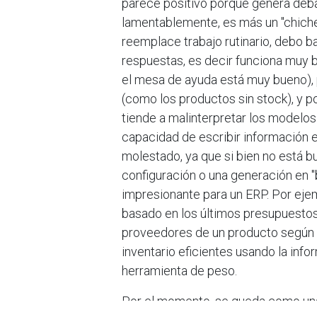
parece positivo porque genera debat
lamentablemente, es más un "chiche
reemplace trabajo rutinario, debo ba
respuestas, es decir funciona muy 
el mesa de ayuda está muy bueno),
Enlaces
Acerca de Exema
(como los productos sin stock), y 
Inicio
Exemax es una empres
tiende a malinterpretar los modelos
Contáctenos
15 años de experienci
capacidad de escribir información 
molestado, ya que si bien no está bu
Nos especializamos e
proceso de transformac
configuración o una generación en "b
para alcanzar sus obje
impresionante para un ERP. Por ejemp
basado en los últimos presupuestos 
proveedores de un producto según 
inventario eficientes usando la inf
herramienta de peso.
Copyright © Exemax
Por el momento, se queda como una "