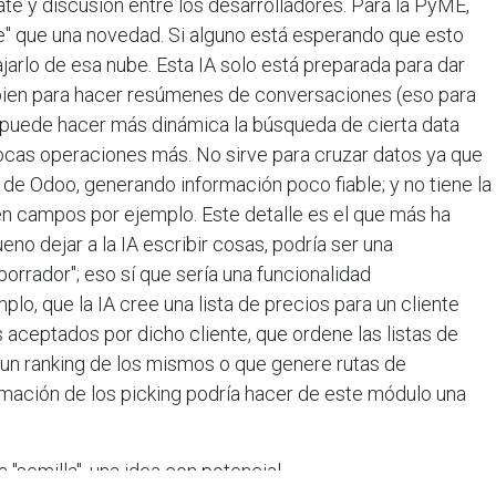
e y discusión entre los desarrolladores. Para la PyME,
" que una novedad. Si alguno está esperando que esto
jarlo de esa nube. Esta IA solo está preparada para dar
bien para hacer resúmenes de conversaciones (eso para
 puede hacer más dinámica la búsqueda de cierta data
x SAS
Co
pocas operaciones más. No sirve para cruzar datos ya que
a conformada por profesionales con más de
 de Odoo, generando información poco fiable; y no tiene la
a en diversas áreas.
en campos por ejemplo. Este detalle es el que más ha
eno dejar a la IA escribir cosas, podría ser una
n acompañar a empresas de todo el país en su
3, 
ión digital, brindándoles el apoyo necesario
orrador"; eso sí que sería una funcionalidad
tivos.
lo, que la IA cree una lista de precios para un cliente
aceptados por dicho cliente, que ordene las listas de
un ranking de los mismos o que genere rutas de
ormación de los picking podría hacer de este módulo una
semilla", una idea con potencial.