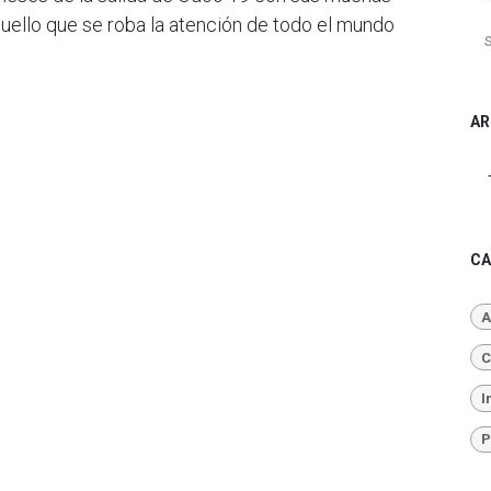
uello que se roba la atención de todo el mundo
AR
CA
A
C
I
P