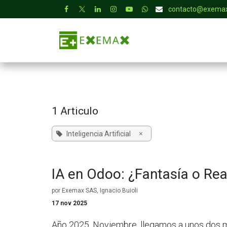
Ir al contenido
contacto@exemax
INICIO
CONOCIMIENTO
1 Articulo
×
Inteligencia Artificial
IA en Odoo: ¿Fantasía o Rea
por
Exemax SAS, Ignacio Buioli
17 nov 2025
Año 2025, Noviembre, llegamos a unos dos 