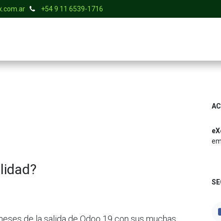
.com.ar
+54 9 11 6539-1716
S
SERVICIOS
TIENDA
BLOG
EMPLEOS
CONTACTO
AC
eX
em
lidad?
SE
meses de la salida de Odoo 19 con sus muchas