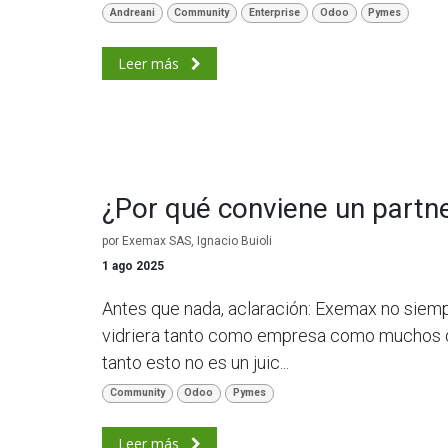
Andreani
Community
Enterprise
Odoo
Pymes
Leer más
¿Por qué conviene un part
por
Exemax SAS, Ignacio Buioli
1 ago 2025
Antes que nada, aclaración: Exemax no siemp
vidriera tanto como empresa como muchos de
tanto esto no es un juic...
Community
Odoo
Pymes
Leer más