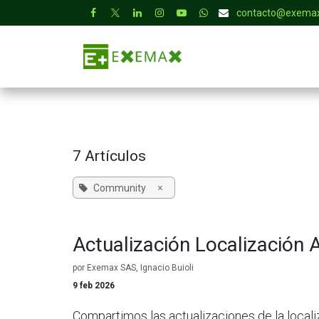
Ir al contenido
contacto@exemax
INICIO
CONOCIMIENTO
7 Artículos
×
Community
Actualización Localización
por
Exemax SAS, Ignacio Buioli
9 feb 2026
Compartimos las actualizaciones de la local