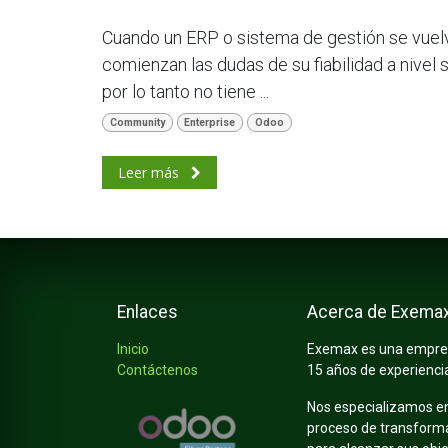
Cuando un ERP o sistema de gestión se vuel
comienzan las dudas de su fiabilidad a nivel
por lo tanto no tiene ...
Community
Enterprise
Odoo
Leer más
Enlaces
Acerca de Exema
Inicio
Exemax es una empres
Contáctenos
15 años de experienci
Nos especializamos e
proceso de transformac