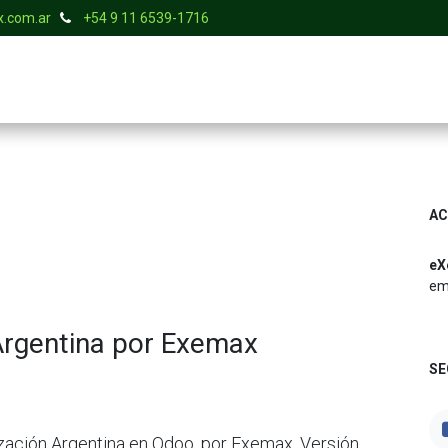
.com.ar
+54 9 11 6539-1716
S
SERVICIOS
TIENDA
BLOG
EMPLEOS
CONTACTO
AC
eX
em
 Argentina por Exemax
SE
ización Argentina en Odoo, por Exemax. Versión